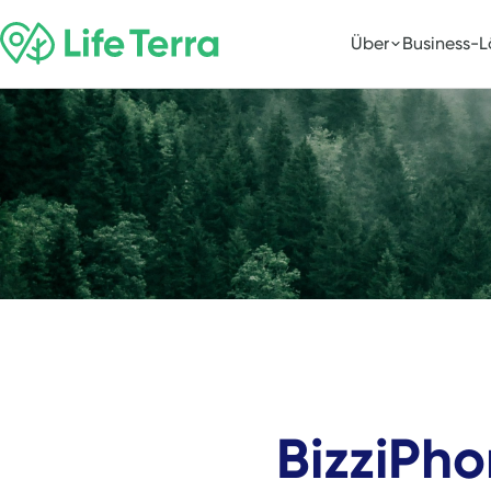
Über
Business-
BizziPh