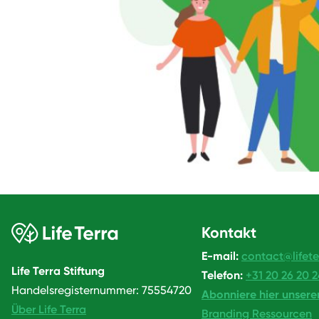
Kontakt
E-mail:
contact@lifete
Life Terra Stiftung
Telefon:
+31 20 26 20 
Handelsregisternummer: 75554720
Abonniere hier unsere
Über Life Terra
Branding Ressourcen