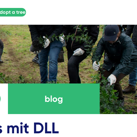
dopt a tree
blog
s mit DLL