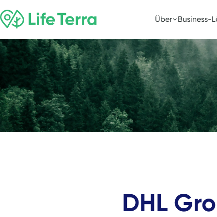
Über
Business-
DHL Gr