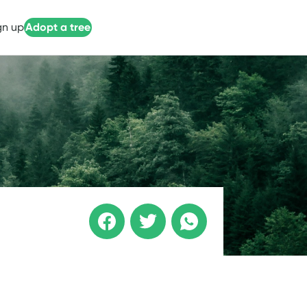
gn up
Adopt a tree