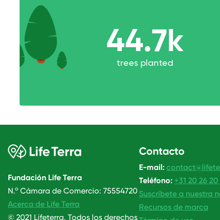
Contacto
E-mail:
contact@lifete
Fundación Life Terra
Teléfono:
+31 20 26 20
N.º Cámara de Comercio: 75554720
Suscríbete a nuestra n
Acerca de Life Terra
Recursos de marca
© 2021 Lifeterra. Todos los derechos