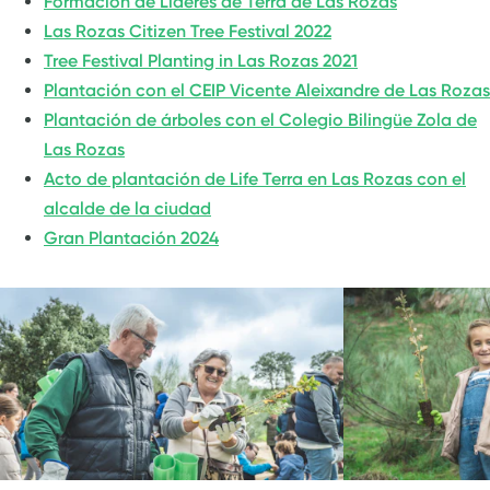
Formación de Líderes de Terra de Las Rozas
Las Rozas Citizen Tree Festival 2022
Tree Festival Planting in Las Rozas 2021
Plantación con el CEIP Vicente Aleixandre de Las Rozas
Plantación de árboles con el Colegio Bilingüe Zola de
Las Rozas
Acto de plantación de Life Terra en Las Rozas con el
alcalde de la ciudad
Gran Plantación 2024