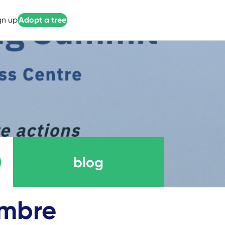
gn up
Adopt a tree
blog
Cumbre