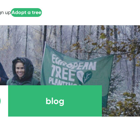
gn up
Adopt a tree
blog