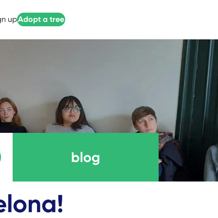
gn up
Adopt a tree
blog
elona!