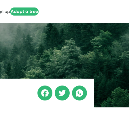
gn up
Adopt a tree