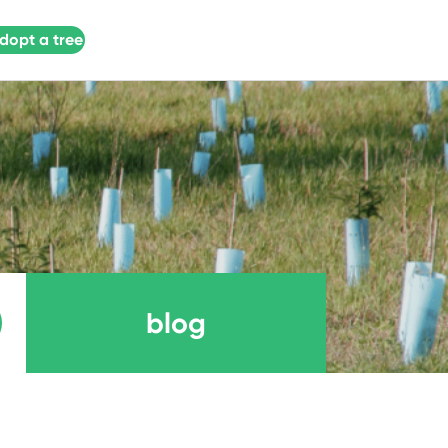
dopt a tree
blog