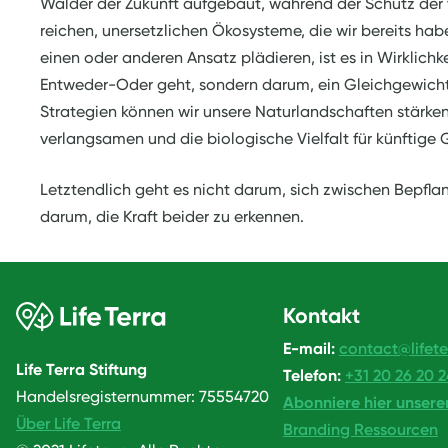
Wälder der Zukunft aufgebaut, während der Schutz der 
reichen, unersetzlichen Ökosysteme, die wir bereits habe
einen oder anderen Ansatz plädieren, ist es in Wirklich
Entweder-Oder geht, sondern darum, ein Gleichgewicht 
Strategien können wir unsere Naturlandschaften stärke
verlangsamen und die biologische Vielfalt für künftige 
Letztendlich geht es nicht darum, sich zwischen Bepfl
darum, die Kraft beider zu erkennen.
Kontakt
E-mail:
contact@lifete
Life Terra Stiftung
Telefon:
+31 20 26 20 
Handelsregisternummer: 75554720
Abonniere hier unsere
Über Life Terra
Branding Ressourcen