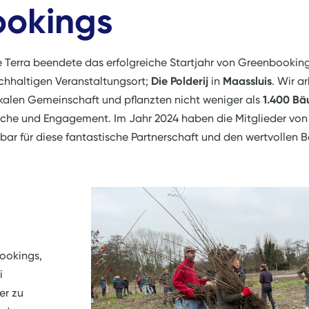
okings
e Terra beendete das erfolgreiche Startjahr von Greenbookin
hhaltigen Veranstaltungsort;
Die Polderij
in
Maassluis
. Wir a
kalen Gemeinschaft und pflanzten nicht weniger als
1.400 B
räche und Engagement. Im Jahr 2024 haben die Mitglieder vo
ar für diese fantastische Partnerschaft und den wertvollen B
bookings,
i
er zu