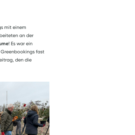
gs mit einem
rbeiteten an der
äume
! Es war ein
n Greenbookings fast
eitrag, den die