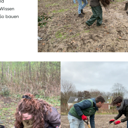
nd
 Wissen
 So bauen