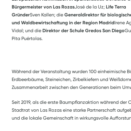
Bürgermeister von Las Rozas
José de la Uz;
Life Terra
Gründer
Sven Kallen; die
Generaldirektor für biologische
und Waldbewirtschaftung in der Region Madrid
Irene A
Vidal; und die
Direktor der Schule Gredos San Diego
Gu
Pita Puértolas.
Während der Veranstaltung wurden 100 einheimische Bäum
Erdbeerbäume, Steineichen, Zirbelkiefern und Weißdorn
Zusammenarbeit zwischen den Generationen beim Umw
Seit 2019, als die erste Baumpflanzaktion während der 
Stadtrat von Las Rozas eine starke Partnerschaft auf
und die lokale Gemeinschaft in wirkungsvolle Aufforstu