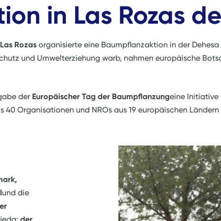
ion in Las Rozas d
 Las Rozas
organisierte eine Baumpflanzaktion in der Dehesa
maschutz und Umwelterziehung warb, nahmen europäische Bots
sgabe der
Europäischer Tag der Baumpflanzung
eine Initiative
als 40 Organisationen und NROs aus 19 europäischen Länder
mark,
l
und die
er
jeda;
der