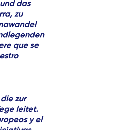
n und das
ra, zu
limawandel
rundlegenden
ere que se
estro
die zur
ge leitet.
ropeos y el
ciativas