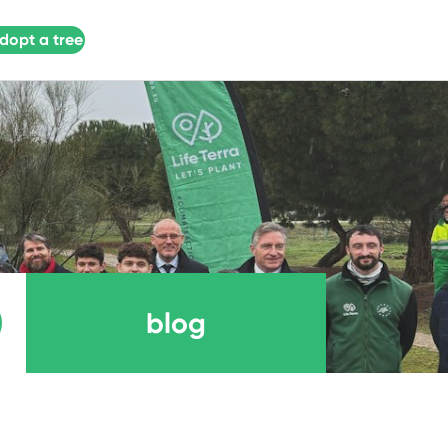
dopt a tree
blog