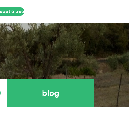
dopt a tree
blog