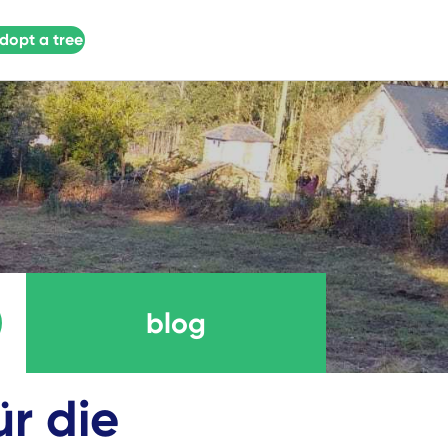
dopt a tree
blog
ür die