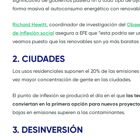
significativo de gobiernos pusiera fin a todo tipo de ay
forma masiva el autoconsumo energético con renovabl
Richard Hewitt
, coordinador de investigación del
Obser
de inflexión social
asegura a EFE que “esta podría ser u
veamos puesto que las renovables son ya más baratas qu
2. CIUDADES
Los usos residenciales suponen el 20% de las emisiones
vez mayor concentración de gente en las ciudades.
El punto de inflexión se producirá el día en el que
las te
conviertan en la primera opción para nuevos proyecto
bajas en emisiones superen a las contaminantes.
3. DESINVERSIÓN