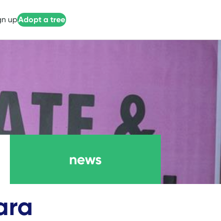
gn up
Adopt a tree
news
ara