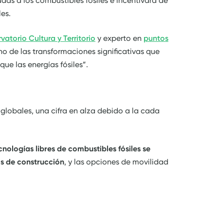
udas a los combustibles fósiles e incentivara de
es.
vatorio Cultura y Territorio
y experto en
puntos
no de las transformaciones significativas que
e las energías fósiles”.
 globales, una cifra en alza debido a la cada
cnologías libres de combustibles fósiles se
s de construcción
, y las opciones de movilidad