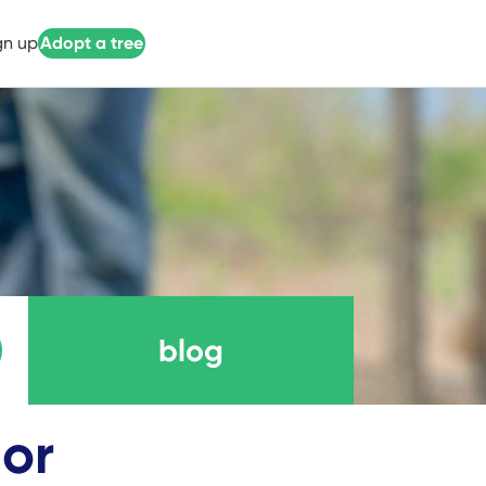
gn up
Adopt a tree
blog
por