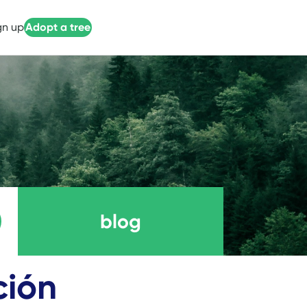
gn up
Adopt a tree
blog
ción