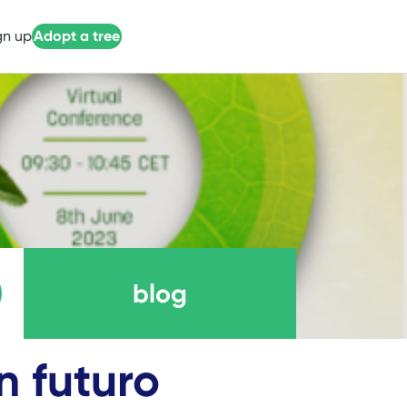
gn up
Adopt a tree
blog
n futuro