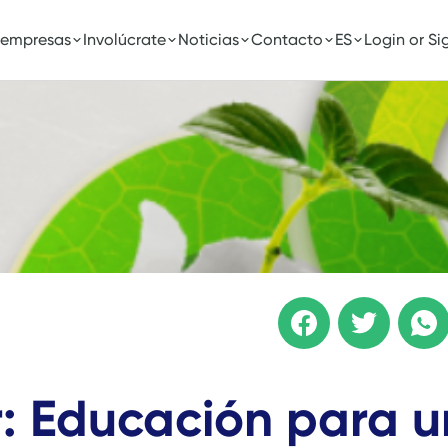
 empresas
Involúcrate
Noticias
Contacto
ES
Login or Si
: Educación para u